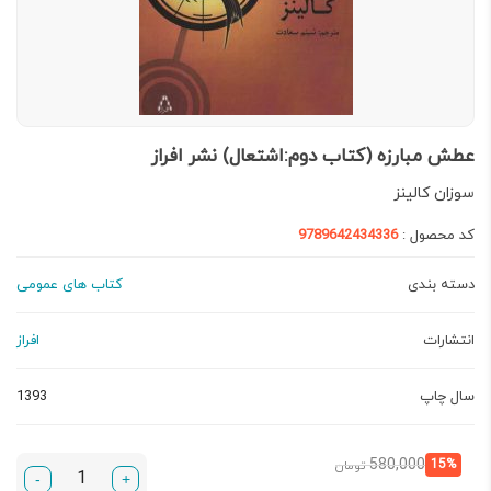
عطش مبارزه (کتاب دوم:اشتعال) نشر افراز
سوزان کالینز
کد محصول :
9789642434336
دسته بندی
کتاب های عمومی
انتشارات
افراز
سال چاپ
1393
قیمت
قیمت
580,000
15%
تومان
-
+
فعلی:
اصلی: