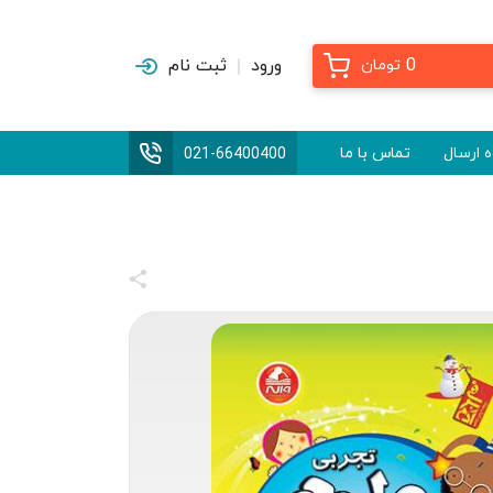
0
ورود
ثبت نام
تومان
 ارسال
تماس با ما
021-66400400