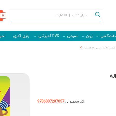
0
دانشگاهی
زبان
عمومی
DVD آموزشی
بازی فکری
نحوه
کتاب کمک درسی دوم دبستان
له
کد محصول :
9786007287057