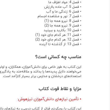
•
فصل 4: مواد اطراف ما
•
فصل 5: آب ماده باارزش
•
فصل 6: زندگی ما و آب
•
فصل 7: نور و مشاهده اجسام
•
فصل 8: نیرو همه جا (1)
•
فصل 9: نیرو همه جا (2)
•
فصل 10: بکارید و ببینید
•
فصل 11: هر کدام جای خود (1)
•
فصل 12: هر کدام جای خود (2)
•
فصل 13: از گذشته تا آینده
مناسب چه کسانی است؟
این کتاب به طور خاص برای دانش‌آموزان، همکاران، و اول
می‌خواهند دلایل پدیده‌ها را بدانند و
علاقه‌مند به یادگیری
استعدادهای درخشان و مدارس برتر
بسیار کارآمد است.
مزایا و نقاط قوت کتاب
•
تأمین نیازهای دانش‌آموزان تیزهوش:
این کتاب با رویکردی فراتر از کتاب درسی، به نیازهای د