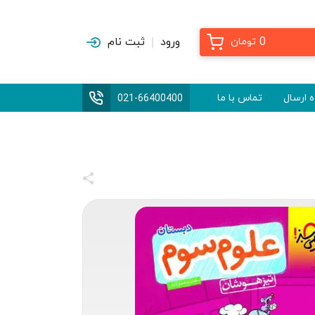
0
ورود
ثبت نام
تومان
 ارسال
تماس با ما
021-66400400