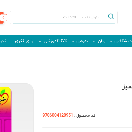
0
دانشگاهی
زبان
عمومی
DVD آموزشی
بازی فکری
نحوه
سبز
کد محصول :
9786004120951