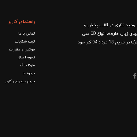
راهنمای کاربر
ا با مدیریت آقای وحید نظری در قالب پخش و
توزیع کتب درسی و کمک آموزشی، کتب دانشگاهی، کتابهای زبان خارجه، انواع CD سی
تماس با ما
ثبت شکایات
دی و DVD دی وی دی شروع کرد.فروشگاه آنلاین کتاب مارکا در تاریخ 18 مرداد 94 کار خود
قوانین و مقررات
نحوه ارسال
مارکا بلاگ
درباره ما
حریم خصوصی کاربر