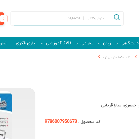
0
دانشگاهی
زبان
عمومی
DVD آموزشی
بازی فکری
نحوه
کتاب کمک درسی نهم
جعفری، سارا قربانی
کد محصول :
9786007950678