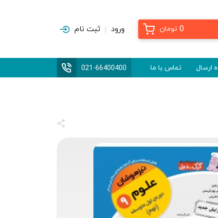
0
ورود
ثبت نام
تومان
 ارسال
تماس با ما
021-66400400