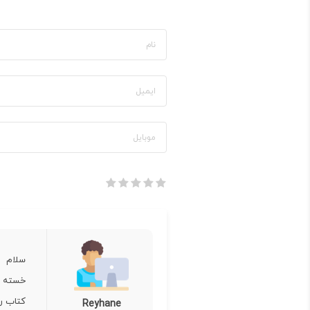
سلام
خسته ن
کتاب ر
Reyhane