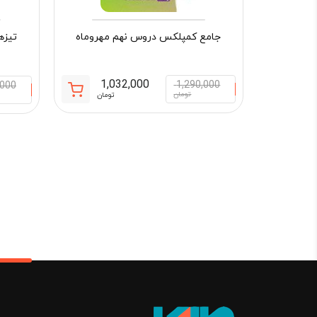
جامع کمپلکس دروس نهم مهروماه
تیزه
1,032,000
1,290,000
,000
قیمت
قیمت
تومان
تومان
فعلی:
اصلی:
1,032,000 تومان.
290,000
بود.