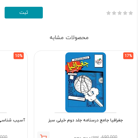
محصولات مشابه
10%
17%
جغرافیا جامع درسنامه جلد دوم خیلی سبز
آسیب شناسی ر
690,000
تومان
,000