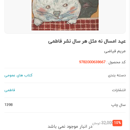
عید امسال نه مثل هر سال نشر فاطمی
مریم فیاضی
کد محصول :
9782000638667
دسته بندی
کتاب های عمومی
انتشارات
فاطمی
سال چاپ
1398
قیمت
قیمت
32,000
10%
تومان
در انبار موجود نمی باشد
فعلی:
اصلی: