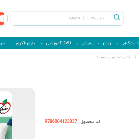
0
دانشگاهی
زبان
عمومی
DVD آموزشی
بازی فکری
نحوه
کتاب کمک درسی دهم
کد محصول :
9786004123037