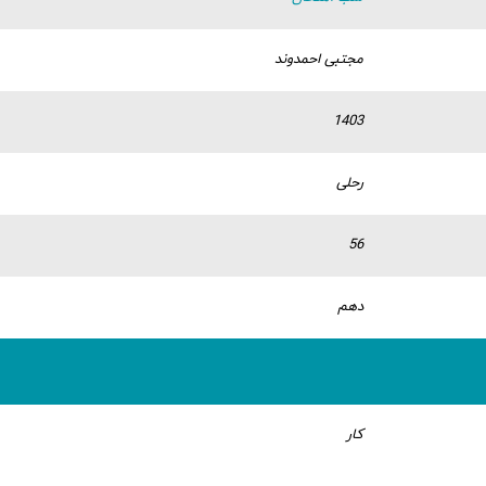
مجتبی احمدوند
1403
رحلی
56
دهم
کار