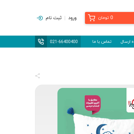
0
ورود
ثبت نام
تومان
 ارسال
تماس با ما
021-66400400