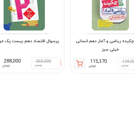
کیده ریاضی و آمار دهم انسانی
پرسوال اقتصاد دهم بیست پک مه
خیلی سبز
288,000
115,370
360,000
139,0
قیمت
قیمت
تومان
تومان
تومان
تومان
فعلی:
اصلی:
115,370 تومان.
139,000 تومان
بود.