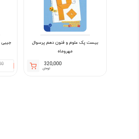
بیست پک علوم و فنون دهم پرسوال
جیبی چ
مهروماه
320,000
00
تومان