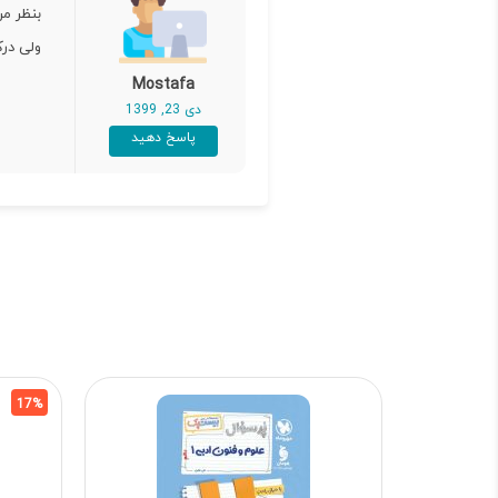
بنظر من
ولی در
Mostafa
دی 23, 1399
پاسخ دهید
17%