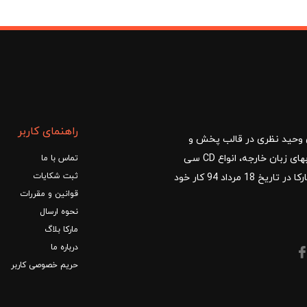
راهنمای کاربر
ا با مدیریت آقای وحید نظری در قالب پخش و
توزیع کتب درسی و کمک آموزشی، کتب دانشگاهی، کتابهای زبان خارجه، انواع CD سی
تماس با ما
ثبت شکایات
دی و DVD دی وی دی شروع کرد.فروشگاه آنلاین کتاب مارکا در تاریخ 18 مرداد 94 کار خود
قوانین و مقررات
نحوه ارسال
مارکا بلاگ
درباره ما
حریم خصوصی کاربر