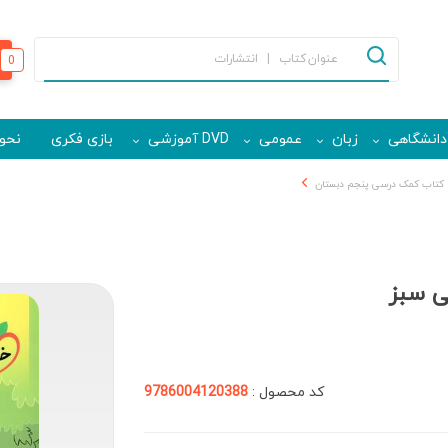
0
دانشگاهی
زبان
عمومی
DVD آموزشی
بازی فکری
نحوه
کتاب کمک درسی پنجم دبستان
ی سبز
کد محصول :
9786004120388