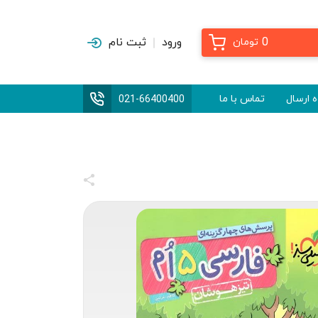
0
ورود
ثبت نام
تومان
 ارسال
تماس با ما
021-66400400