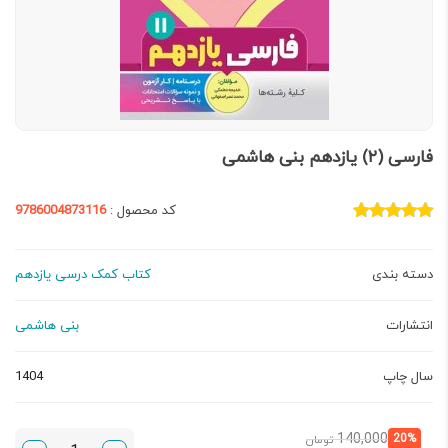
فارسی (۲) یازدهم بنی هاشمی
کد محصول :
9786004873116
دسته بندی
کتاب کمک درسی یازدهم
انتشارات
بنی هاشمی
سال چاپ
1404
قیمت
قیمت
140,000
20%
تومان