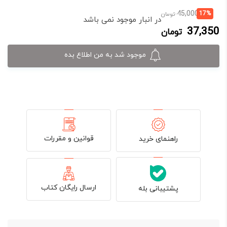
قیمت
قیمت
45,000
17%
تومان
در انبار موجود نمی باشد
فعلی:
اصلی:
37,350
تومان
37,350 تومان.
45,000 تومان
بود.
موجود شد به من اطلاع بده
قوانین و مقررات
راهنمای خرید
ارسال رایگان کتاب
پشتیبانی بله