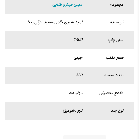
مجموعه
مینی میکرو طلایی
نویسنده
امید شیری نژاد, مسعود غزالی بینا
سال چاپ
1400
قطع کتاب
جیبی
تعداد صفحه
320
مقطع تحصیلی
دوازدهم
نوع جلد
نرم (شومیز)