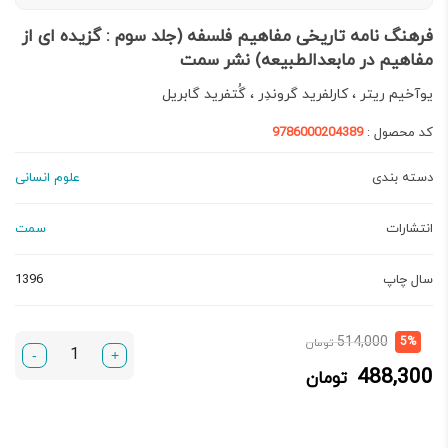
فرهنگ‌ نامه تاریخی مفاهیم فلسفه (جلد سوم : گزیده‌‌ ای از
مفاهیم در مابعد‌الطبیعه) نشر سمت
یوآخیم ریتر ، کارلفرید گروندِر ، گُتفرید گابریل
کد محصول :
9786000204389
دسته بندی
علوم انسانی
انتشارات
سمت
سال چاپ
1396
قیمت
قیمت
514,000
5%
تومان
-
+
فعلی:
اصلی:
488,300
تومان
488,300 تومان.
514,000 تومان
بود.