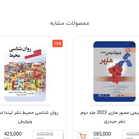
محصولات مشابه
15%
بیوشیمی مصور هارپر 2023 جلد دوم
روان شناسی محیط نشر لیندا ا
نشر حیدری
ویرایش
425,000
585,000
500,000
650,0
تومان
تومان
تومان
تومان