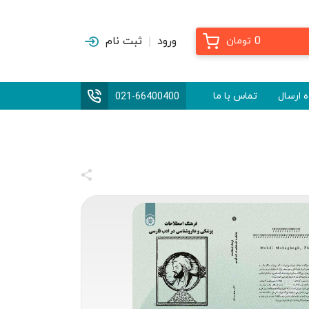
0
ورود
ثبت نام
تومان
 ارسال
تماس با ما
021-66400400