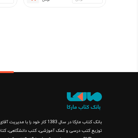
قیمت
قیمت
فعلی:
اصلی:
1,302,000 تومان.
400,000
بود.
بانک کتاب مارکا در سال 1383 کار خود ر