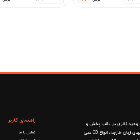
قیمت
قیمت
فعلی:
اصلی:
1, تومان
585,000 تومان.
650,000 تومان
بود.
راهنمای کاربر
ا با مدیریت آقای وحید نظری در قالب پخش و
توزیع کتب درسی و کمک آموزشی، کتب دانشگاهی، کتابهای زبان خارجه، انواع CD سی
تماس با ما