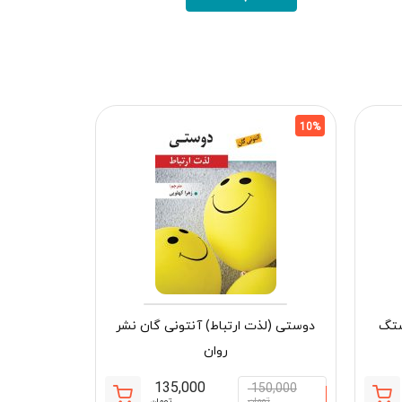
10%
10%
ستگ
دوستی (لذت ارتباط) آنتونی گان نشر
روان
135,000
150,000
تومان
تومان