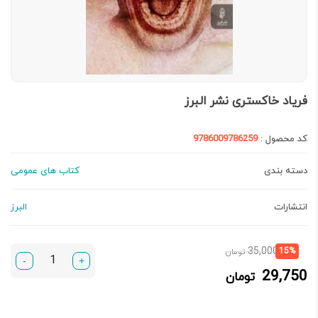
فریاد خاکستری نشر البرز
کد محصول :
9786009786259
دسته بندی
کتاب های عمومی
انتشارات
البرز
قیمت
قیمت
35,000
15%
تومان
-
+
فعلی:
اصلی:
29,750
تومان
29,750 تومان.
35,000 تومان
بود.