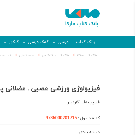
بانک کتاب
درسی
کمک درسی
کنکور
بانک کتاب مارکا
بانک کتاب دانشگاهی
علوم انسانی
تربیت بد
فیزیولوژی ورزشی عصبی ـ عضلانی 
فیلیپ اف. گاردینر
کد محصول :
9786000201715
دسته بندی