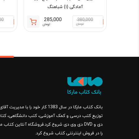
آمادگی (۱) شباهنگ
285,000
00
380,000
قیمت
قیمت
تومان
تومان
فعلی:
اصلی:
285,000 تومان.
380,000 تو
بود.
بانک کتاب مارکا در سال 1383 کار خود ر
را در فروش اینترنتی کتاب شروع کرد.