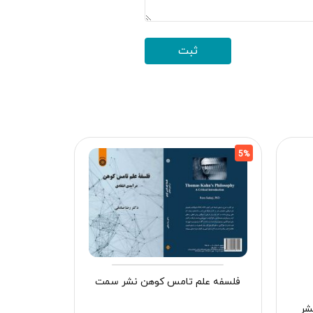
5%
5%
فلسفه علم تامس کوهن نشر سمت
روش تدریس
شر