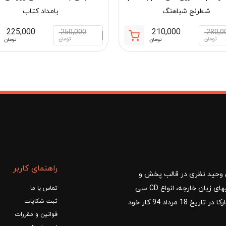
شطرنج شباهنگ
بامداد کتاب
225,000
210,000
250,000
280,0
قیمت
قیمت
تومان
تومان
تومان
تومان
فعلی:
اصلی:
مان
210,000 تومان.
280,000 تومان
بود.
راهنمای کاربر
ا با مدیریت آقای وحید نظری در قالب پخش و
توزیع کتب درسی و کمک آموزشی، کتب دانشگاهی، کتابهای زبان خارجه، انواع CD سی
تماس با ما
ثبت شکایات
دی و DVD دی وی دی شروع کرد.فروشگاه آنلاین کتاب مارکا در تاریخ 18 مرداد 94 کار خود
قوانین و مقررات