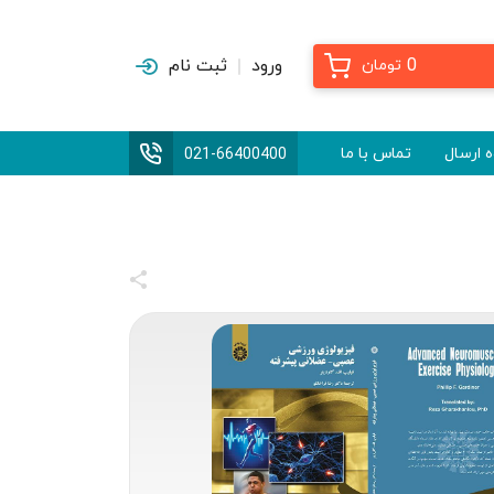
0
ورود
ثبت نام
تومان
 ارسال
تماس با ما
021-66400400