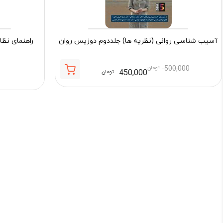
آسیب شناسی روانی (نظریه ها) جلددوم دوزیس روان
راهنمای نظا
500,000
تومان
450,000
تومان
قیمت
قیمت
فعلی:
اصلی:
450,000 تومان.
500,000 تومان
بود.