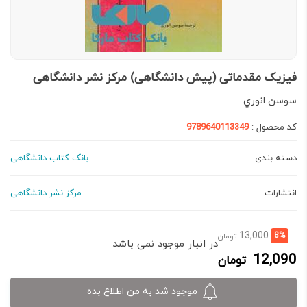
فیزیک مقدماتی (پیش دانشگاهی) مرکز نشر دانشگاهی
سوسن انوري
کد محصول :
9789640113349
دسته بندی
بانک کتاب دانشگاهی
انتشارات
مرکز نشر دانشگاهی
قیمت
قیمت
13,000
8%
تومان
در انبار موجود نمی باشد
فعلی:
اصلی:
12,090
تومان
12,090 تومان.
13,000 تومان
بود.
موجود شد به من اطلاع بده