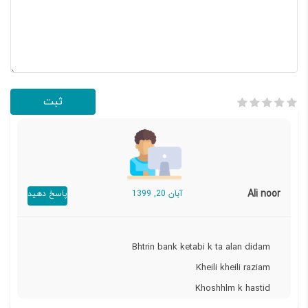
Ali noor
آبان 20, 1399
پاسخ دهید
Bhtrin bank ketabi k ta alan didam
Kheili kheili raziam
Khoshhlm k hastid