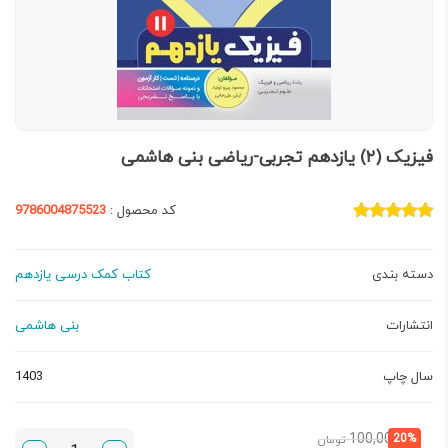
فیزیک (۲) یازدهم تجربی-ریاضی بنی هاشمی
کد محصول :
9786004875523
دسته بندی
کتاب کمک درسی یازدهم
انتشارات
بنی هاشمی
سال چاپ
1403
قیمت
قیمت
100,000
20%
تومان