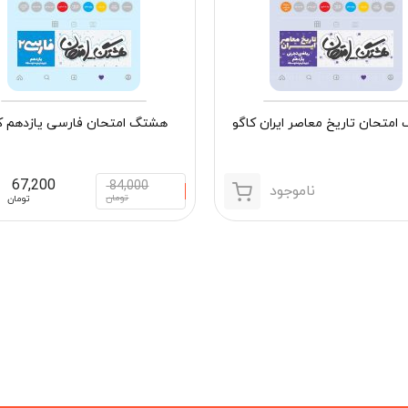
متحان تاریخ معاصر ایران کاگو
هشتگ امتحان فارسی یازدهم ک
67,200
84,000
ناموجود
تومان
تومان