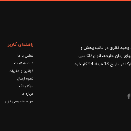
راهنمای کاربر
ا با مدیریت آقای وحید نظری در قالب پخش و
توزیع کتب درسی و کمک آموزشی، کتب دانشگاهی، کتابهای زبان خارجه، انواع CD سی
تماس با ما
ثبت شکایات
دی و DVD دی وی دی شروع کرد.فروشگاه آنلاین کتاب مارکا در تاریخ 18 مرداد 94 کار خود
قوانین و مقررات
نحوه ارسال
مارکا بلاگ
درباره ما
حریم خصوصی کاربر