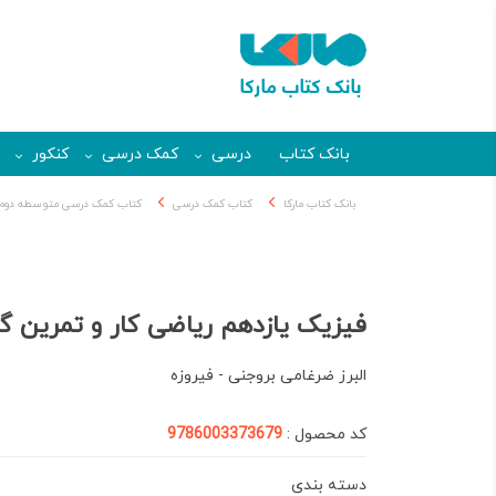
بانک کتاب
درسی
کمک درسی
کنکور
بانک کتاب مارکا
کتاب کمک درسی
کتاب کمک درسی متوسطه دوم
فیزیک یازدهم ریاضی کار و تمرین گل
البرز ضرغامی بروجنی - فیروزه
کد محصول :
9786003373679
دسته بندی