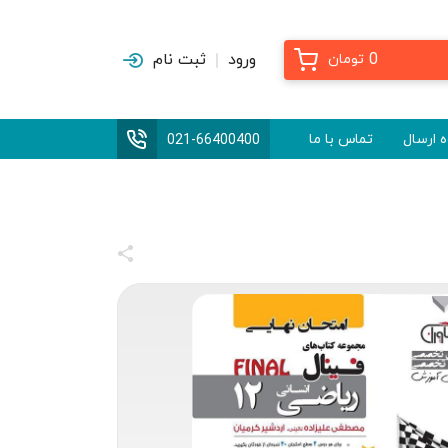
0
ورود
ثبت نام
تومان
 ارسال
تماس با ما
021-66400400