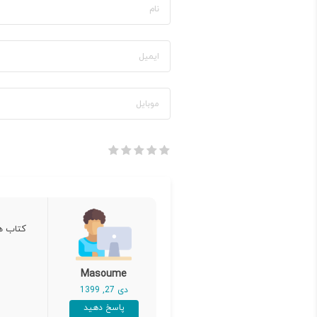
کتاب ه
Masoume
دی 27, 1399
پاسخ دهید