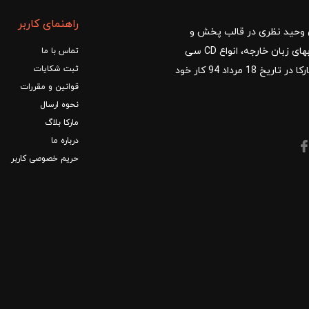
راهنمای کاربر
ا با مدیریت آقای وحید نظری در قالب پخش و
توزیع کتب درسی و کمک آموزشی، کتب دانشگاهی، کتابهای زبان خارجه، انواع CD سی
تماس با ما
ثبت شکایات
دی و DVD دی وی دی شروع کرد.فروشگاه آنلاین کتاب مارکا در تاریخ 18 مرداد 94 کار خود
قوانین و مقررات
نحوه ارسال
مارکا بلاگ
درباره ما
حریم خصوصی کاربر