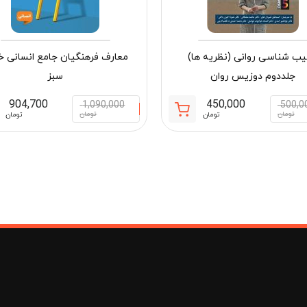
ب شناسی روانی (نظریه ها)
معارف فرهنگیان جامع انسانی خ
جلددوم دوزیس روان
سبز
904,700
450,000
1,090,000
500,0
قیمت
قیمت
تومان
تومان
تومان
تومان
فعلی:
اصلی:
مان
450,000 تومان.
500,000 تومان
بود.