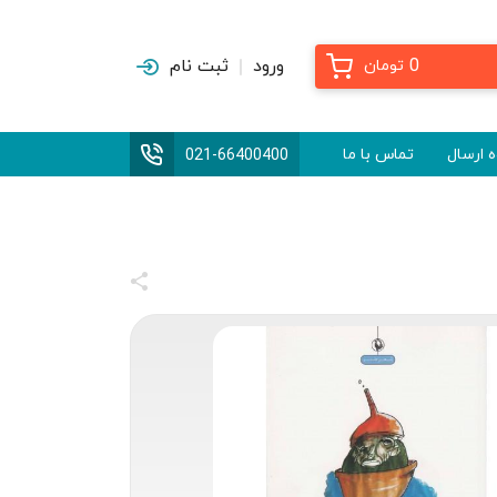
0
ورود
ثبت نام
تومان
 ارسال
تماس با ما
021-66400400