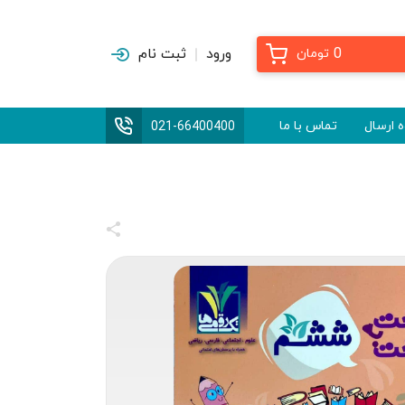
0
ورود
ثبت نام
تومان
 ارسال
تماس با ما
021-66400400