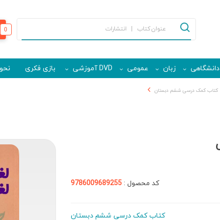
0
دانشگاهی
زبان
عمومی
DVD آموزشی
بازی فکری
نحوه
کتاب کمک درسی ششم دبستان
کد محصول :
9786009689255
کتاب کمک درسی ششم دبستان