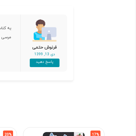
یه کتا
مرسی از
فرنوش حتمی
دی 13, 1399
پاسخ دهید
20%
17%