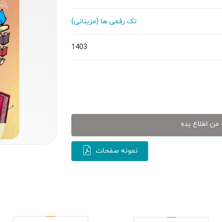
تک رقمی ها (مزینانی)
1403
من اطلاع بده
نمونه صفحات