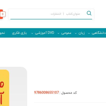
0
دانشگاهی
زبان
عمومی
DVD آموزشی
بازی فکری
نحوه
کد محصول :
9786008655107