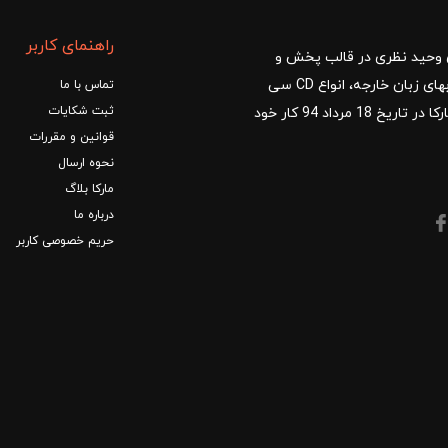
راهنمای کاربر
ا با مدیریت آقای وحید نظری در قالب پخش و
توزیع کتب درسی و کمک آموزشی، کتب دانشگاهی، کتابهای زبان خارجه، انواع CD سی
تماس با ما
ثبت شکایات
دی و DVD دی وی دی شروع کرد.فروشگاه آنلاین کتاب مارکا در تاریخ 18 مرداد 94 کار خود
قوانین و مقررات
نحوه ارسال
مارکا بلاگ
درباره ما
حریم خصوصی کاربر