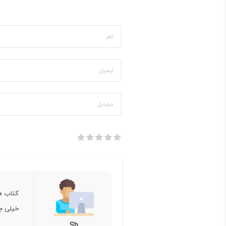
کتاب ه
خیلی ج
Sh