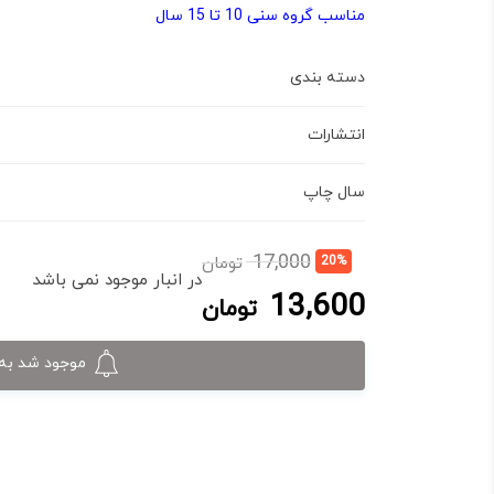
مناسب گروه سنی 10 تا 15 سال
دسته بندی
انتشارات
سال چاپ
قیمت
قیمت
17,000
20%
تومان
فعلی:
اصلی:
در انبار موجود نمی باشد
13,600
13,600 تومان.
17,000 تومان
تومان
بود.
موجود شد به 