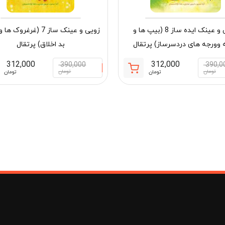
زویی و عینک ایده ساز 8 (بیپ ها و
زویی و عینک ساز 7 (غرغروک
 وورجه های دردسرساز) پرتقال
بد اخلاق) پرتقال
312,000
312,000
390,000
390,0
قیمت
قیمت
تومان
تومان
تومان
تومان
فعلی:
اصلی:
مان
312,000 تومان.
390,000 تومان
بود.