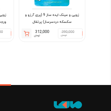
زویی و عینک ایده ساز 9 (پری آرزو و
سکسکه دردسرساز) پرتقال
ورجه
312,000
00
390,000
قیمت
قیمت
تومان
تومان
فعلی:
اصلی:
312,000 تومان.
390,000 تو
بود.