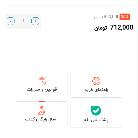
قیمت
قیمت
890,000
20%
تومان
-
+
فعلی:
اصلی:
712,000
تومان
712,000 تومان.
890,000 تومان
بود.
قوانین و مقررات
راهنمای خرید
ارسال رایگان کتاب
پشتیبانی بله