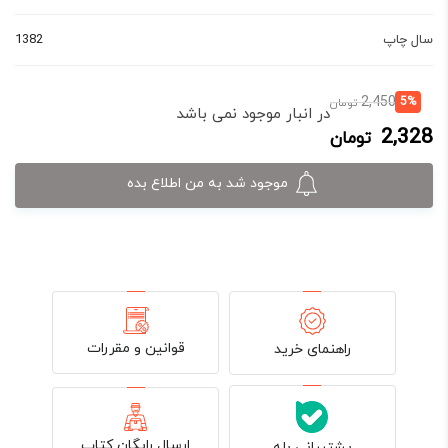
سال چاپ
1382
قیمت
قیمت
2,450
5%
تومان
در انبار موجود نمی باشد
فعلی:
اصلی:
2,328
تومان
2,328 تومان.
2,450 تومان
بود.
موجود شد به من اطلاع بده
قوانین و مقررات
راهنمای خرید
ارسال رایگان کتاب
پشتیبانی بله