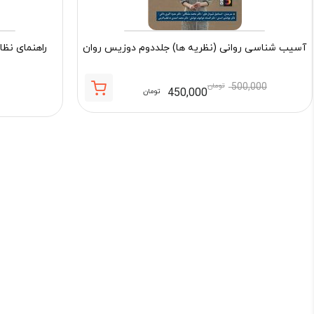
آسیب شناسی روانی (نظریه ها) جلددوم دوزیس روان
راهنمای نظا
500,000
تومان
450,000
تومان
قیمت
قیمت
فعلی:
اصلی:
450,000 تومان.
500,000 تومان
بود.