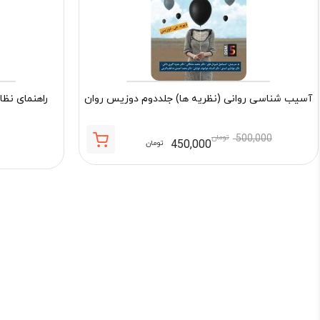
آسیب شناسی روانی (نظریه ها) جلددوم دوزیس روان
راهنمای نظا
500,000
تومان
450,000
تومان
قیمت
قیمت
فعلی:
اصلی:
450,000 تومان.
500,000 تومان
بود.