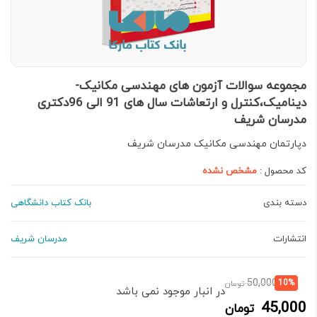
مجموعه سوالات آزمون های مهندسی مکانیک-
دینامیک،کنترل و ارتعاشات سال های 91 الی 96دکتری
مدرسان شریف
دپارتمان مهندسی مكانیک مدرسان شريف
کد محصول :
مشخص نشده
دسته بندی
بانک کتاب دانشگاهی
انتشارات
مدرسان شریف
قیمت
قیمت
50,000
10%
تومان
در انبار موجود نمی باشد
فعلی:
اصلی:
45,000
تومان
45,000 تومان.
50,000 تومان