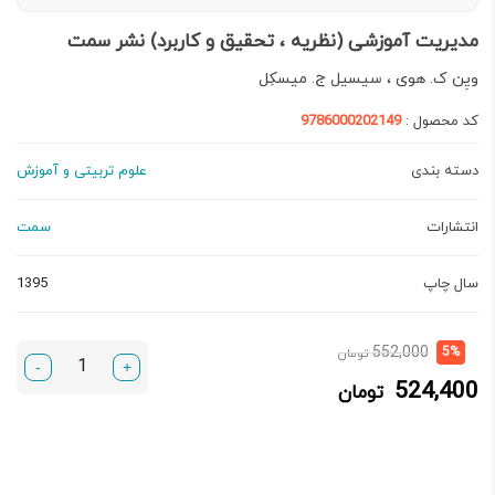
مدیریت آموزشی (نظریه ، تحقیق و کاربرد) نشر سمت
ویِن ک. هوی ، سیسیل ج. میسکِل
کد محصول :
9786000202149
دسته بندی
علوم تربیتی و آموزش
انتشارات
سمت
سال چاپ
1395
قیمت
قیمت
552,000
5%
تومان
-
+
فعلی:
اصلی:
524,400
تومان
524,400 تومان.
552,000 تومان
بود.