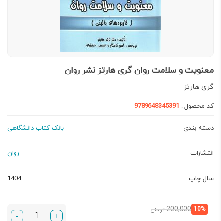
معنویت و سلامت روان گری هارتز نشر روان
گری هارتز
کد محصول :
9789648345391
دسته بندی
بانک کتاب دانشگاهی
انتشارات
روان
سال چاپ
1404
قیمت
قیمت
200,000
10%
تومان
-
+
فعلی:
اصلی: