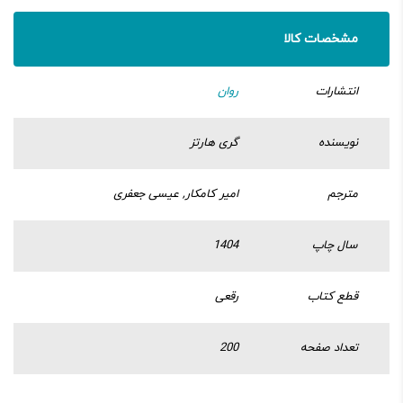
مشخصات کالا
انتشارات
روان
نویسنده
گری هارتز
مترجم
امیر کامکار, عیسی جعفری
سال چاپ
1404
قطع کتاب
رقعی
تعداد صفحه
200