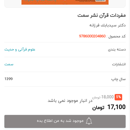
مفردات قرآن نشر سمت
دكتر سيدبابك فرزانه
کد محصول :
9786000204860
دسته بندی
علوم قرآنی و حدیث
انتشارات
سمت
سال چاپ
1399
قیمت
قیمت
18,000
5%
تومان
در انبار موجود نمی باشد
فعلی:
اصلی:
17,100
تومان
17,100 تومان.
18,000 تومان
بود.
موجود شد به من اطلاع بده