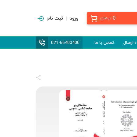
0
ورود
ثبت نام
تومان
 ارسال
تماس با ما
021-66400400