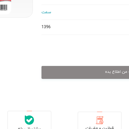
سمت
1396
من اطلاع بده
قوانین و مقررات
پشتیبانی بله