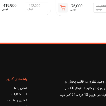
419,900
442,000
76,000
80,00
تومان
تومان
قیمت
قیمت
تومان
تومان
فعلی:
اصلی:
76,000 تومان.
80,000 تومان
بود.
3, تومان
راهنمای کاربر
ا با مدیریت آقای وحید نظری در قالب پخش و
توزیع کتب درسی و کمک آموزشی، کتب دانشگاهی، کتابهای زبان خارجه، انواع CD سی
تماس با ما
ثبت شکایات
دی و DVD دی وی دی شروع کرد.فروشگاه آنلاین کتاب مارکا در تاریخ 18 مرداد 94 کار خود
قوانین و مقررات