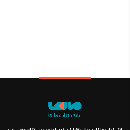
بانک کتاب مارکا در سال 1383 کار خود را با مدیریت آقای وحید نظری