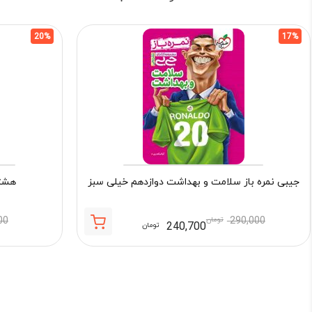
20%
17%
جیبی نمره باز سلامت و بهداشت دوازدهم خیلی سبز
هشتگ
290,000
تومان
00
240,700
تومان
قیمت
قیمت
فعلی:
اصلی:
240,700 تومان.
290,000 تومان
بود.