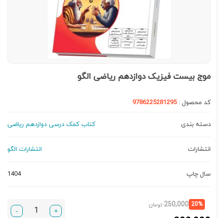
موج بیست فیزیک دوازدهم ریاضی الگو
کد محصول :
9786225281295
دسته بندی
کتاب کمک درسی دوازدهم ریاضی
انتشارات
انتشارات الگو
سال چاپ
1404
قیمت
قیمت
250,000
20%
تومان
-
+
فعلی:
اصلی: