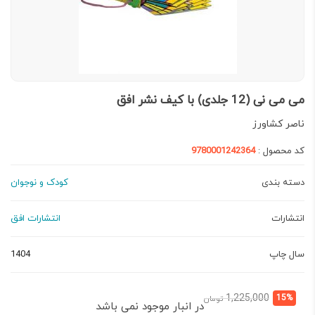
می می نی (12 جلدی) با کیف نشر افق
ناصر کشاورز
کد محصول :
9780001242364
دسته بندی
کودک و نوجوان
انتشارات
انتشارات افق
سال چاپ
1404
قیمت
قیمت
1,225,000
15%
تومان
در انبار موجود نمی باشد
فعلی:
اصلی: