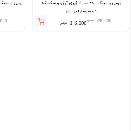
زویی و عینک ایده ساز 9 (پری آرزو و سکسکه
دردسرساز) پرتقال
390,000
تومان
,000
312,000
تومان
قیمت
قیمت
فعلی:
اصلی:
312,000 تومان.
390,000 تومان
بود.