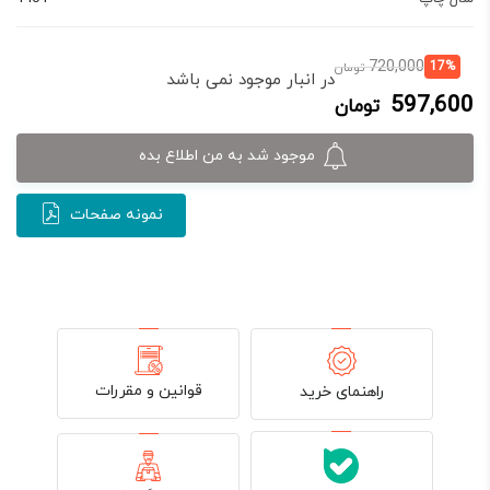
قیمت
قیمت
720,000
17%
تومان
در انبار موجود نمی باشد
فعلی:
اصلی:
597,600
تومان
597,600 تومان.
720,000 تومان
بود.
موجود شد به من اطلاع بده
نمونه صفحات
قوانین و مقررات
راهنمای خرید