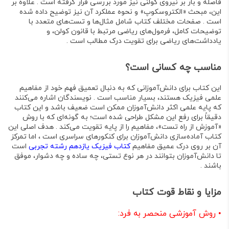
فاصله و بار بر نیروی کولنی
نیز مورد بررسی قرار گرفته است . علاوه بر
این، مبحث
«الکتروسکوپ»
و نحوه عملکرد آن نیز توضیح داده شده
است . صفحات مختلف کتاب شامل
مثال‌ها و تست‌های متعدد
با
توضیحات کامل،
فرمول‌های ریاضی
مرتبط با قانون کولن، و
یادداشت‌های ریاضی
برای تقویت درک مطالب است .
مناسب چه کسانی است؟
این کتاب برای
دانش‌آموزانی که به دنبال تعمیق فهم خود از مفاهیم
علمی فیزیک هستند
، بسیار مناسب است . نویسندگان اشاره می‌کنند
که
پایه علمی اکثر دانش‌آموزان ممکن است ضعیف باشد
و این کتاب
دقیقاً برای رفع این مشکل طراحی شده است؛ به گونه‌ای که با روش
«آموزش از راه تست»
، مفاهیم را از پایه تقویت می‌کند . هدف اصلی این
کتاب
آماده‌سازی دانش‌آموزان برای کنکورهای سراسری
است ، اما تمرکز
آن بر روی درک عمیق مفاهیم
کتاب فیزیک یازدهم رشته تجربی
است
تا دانش‌آموزان بتوانند در هر نوع تستی، چه ساده و چه دشوار، موفق
باشند .
مزایا و نقاط قوت کتاب
•
روش آموزشی منحصر به فرد: