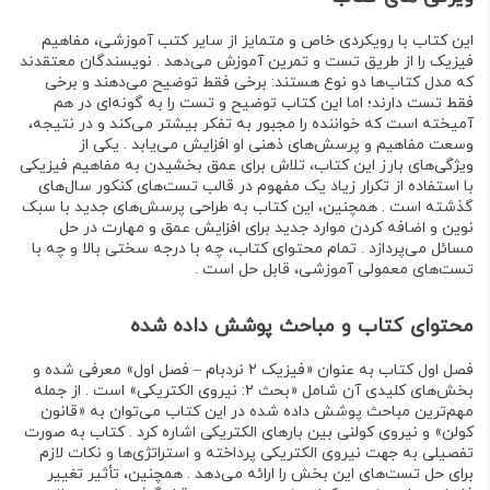
این کتاب با رویکردی خاص و متمایز از سایر کتب آموزشی،
مفاهیم
فیزیک را از طریق تست و تمرین آموزش می‌دهد
. نویسندگان معتقدند
که مدل کتاب‌ها دو نوع هستند: برخی فقط توضیح می‌دهند و برخی
فقط تست دارند؛ اما این کتاب
توضیح و تست را به گونه‌ای در هم
آمیخته است
که خواننده را مجبور به تفکر بیشتر می‌کند و در نتیجه،
وسعت مفاهیم و پرسش‌های ذهنی او افزایش می‌یابد . یکی از
ویژگی‌های بارز این کتاب،
تلاش برای عمق بخشیدن به مفاهیم فیزیکی
با استفاده از
تکرار زیاد یک مفهوم در قالب تست‌های کنکور سال‌های
گذشته
است . همچنین، این کتاب به
طراحی پرسش‌های جدید
با سبک
نوین و اضافه کردن موارد جدید برای افزایش عمق و مهارت در حل
مسائل می‌پردازد . تمام محتوای کتاب، چه با درجه سختی بالا و چه با
تست‌های معمولی آموزشی، قابل حل است .
محتوای کتاب و مباحث پوشش داده شده
فصل اول کتاب به عنوان
«فیزیک ۲ نردبام – فصل اول»
معرفی شده و
بخش‌های کلیدی آن شامل
«بحث ۲: نیروی الکتریکی»
است . از جمله
مهم‌ترین مباحث پوشش داده شده در این کتاب می‌توان به
«قانون
کولن»
و
نیروی کولنی بین بارهای الکتریکی
اشاره کرد . کتاب به صورت
تفصیلی به
جهت نیروی الکتریکی
پرداخته و
استراتژی‌ها و نکات لازم
برای حل تست‌های این بخش
را ارائه می‌دهد . همچنین،
تأثیر تغییر