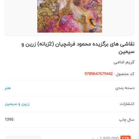
نقاشی های برگزیده محمود فرشچیان (2زبانه) زرین و
سیمین
کریم امامی
کد محصول :
9789647679442
دسته بندی
هنر
انتشارات
زرین و سیمین
سال چاپ
1395
قیمت
قیمت
17%