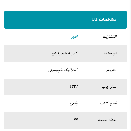
مشخصات کالا
انتشارات
افراز
نویسنده
کارینه خودیکیان
مترجم
آندرانیک خچومیان
سال چاپ
1387
قطع کتاب
رقعی
تعداد صفحه
88