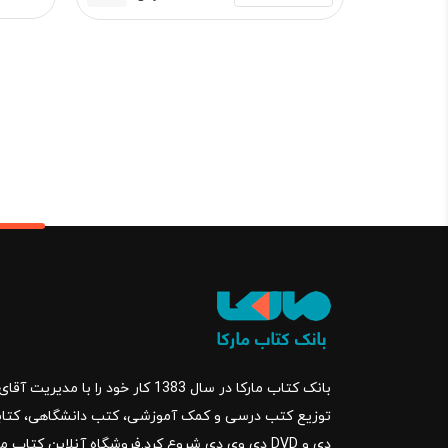
فعلی:
اصلی:
720,000 تومان.
960,000 تو
بود.
بانک کتاب مارکا در سال 1383 کار خود ر