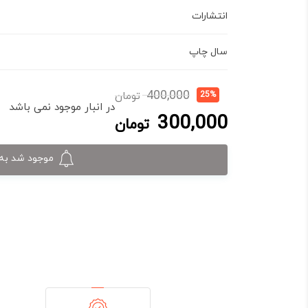
انتشارات
سال چاپ
قیمت
قیمت
400,000
25%
تومان
فعلی:
اصلی:
در انبار موجود نمی باشد
300,000
300,000 تومان.
400,000 تومان
تومان
بود.
موجود شد به 