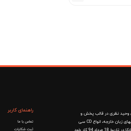
مان
راهنمای کاربر
ا با مدیریت آقای وحید نظری در قالب پخش و
توزیع کتب درسی و کمک آموزشی، کتب دانشگاهی، کتابهای زبان خارجه، انواع CD سی
تماس با ما
ثبت شکایات
دی و DVD دی وی دی شروع کرد.فروشگاه آنلاین کتاب مارکا در تاریخ 18 مرداد 94 کار خود