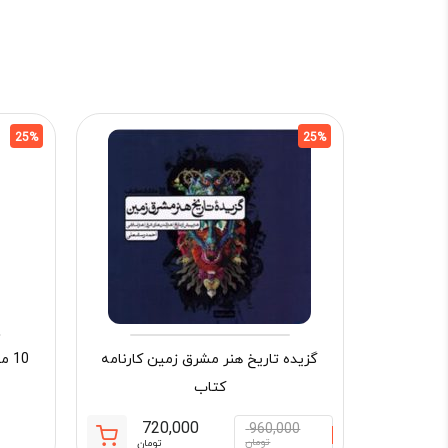
25%
25%
گزیده تاریخ هنر مشرق زمین کارنامه
10 مجموعه کنکور رشته هنر قلم چی
کتاب
720,000
960,000
قیمت
قیمت
تومان
تومان