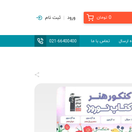
0
ورود
ثبت نام
تومان
 ارسال
تماس با ما
021-66400400