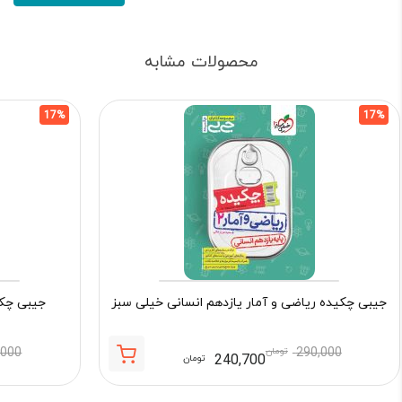
محصولات مشابه
17%
17%
جیبی چکیده ریاضی و آمار یازدهم انسانی خیلی سبز
جیبی چکی
290,000
تومان
,000
240,700
تومان
قیمت
قیمت
فعلی:
اصلی: