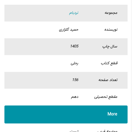
مجموعه
نردبام
نویسنده
حمید گلزاری
سال چاپ
1405
قطع کتاب
رحلی
تعداد صفحه
156
مقطع تحصیلی
دهم
More
موضوع فرعی
تست