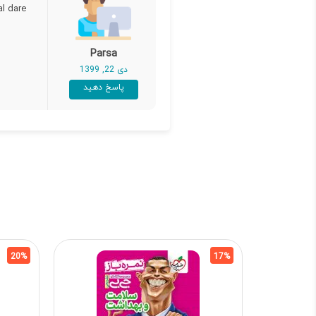
are????
Parsa
دی 22, 1399
پاسخ دهید
20%
17%