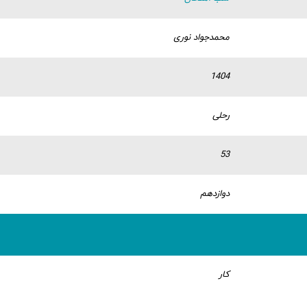
محمدجواد نوری
1404
رحلی
53
دوازدهم
کار