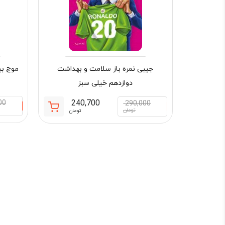
جیبی نمره باز سلامت و بهداشت
موج بی
دوازدهم خیلی سبز
240,700
00
290,000
قیمت
قیمت
تومان
تومان
فعلی:
اصلی:
240,700 تومان.
290,000 تو
بود.