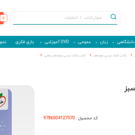
0
دانشگاهی
زبان
عمومی
DVD آموزشی
بازی فکری
نحوه
کتاب کمک درسی دوازدهم
کتاب کمک درسی دوازدهم ریاضی
سبز
کد محصول :
9786004127370