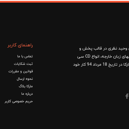
راهنمای کاربر
ا با مدیریت آقای وحید نظری در قالب پخش و
توزیع کتب درسی و کمک آموزشی، کتب دانشگاهی، کتابهای زبان خارجه، انواع CD سی
تماس با ما
ثبت شکایات
دی و DVD دی وی دی شروع کرد.فروشگاه آنلاین کتاب مارکا در تاریخ 18 مرداد 94 کار خود
قوانین و مقررات
نحوه ارسال
مارکا بلاگ
درباره ما
حریم خصوصی کاربر