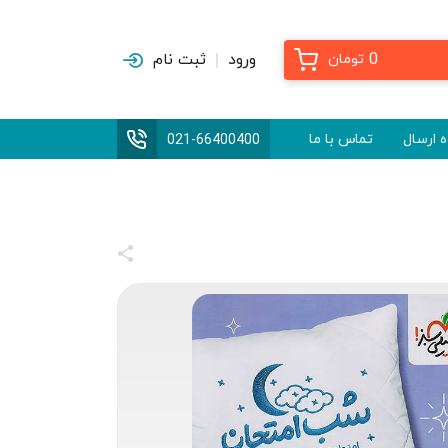
0
ورود
ثبت نام
تومان
 ارسال
تماس با ما
021-66400400