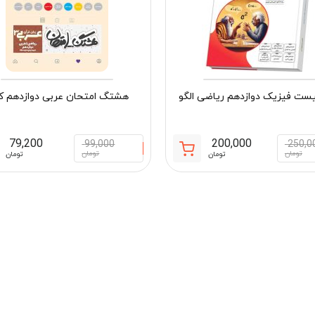
ست فیزیک دوازدهم ریاضی الگو
هشتگ امتحان عربی دوازدهم ک
79,200
200,000
99,000
250,0
قیمت
قیمت
تومان
تومان
تومان
تومان
فعلی:
اصلی:
200,000 تومان.
250,000 تومان
مان
بود.