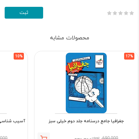
محصولات مشابه
10%
17%
جغرافیا جامع درسنامه جلد دوم خیلی سبز
آسیب شناسی ر
690,000
تومان
,000