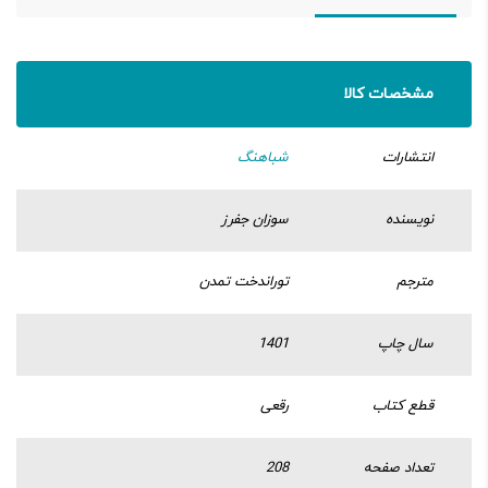
مشخصات کالا
انتشارات
شباهنگ
نویسنده
سوزان جفرز
مترجم
توراندخت تمدن
سال چاپ
1401
قطع کتاب
رقعی
تعداد صفحه
208