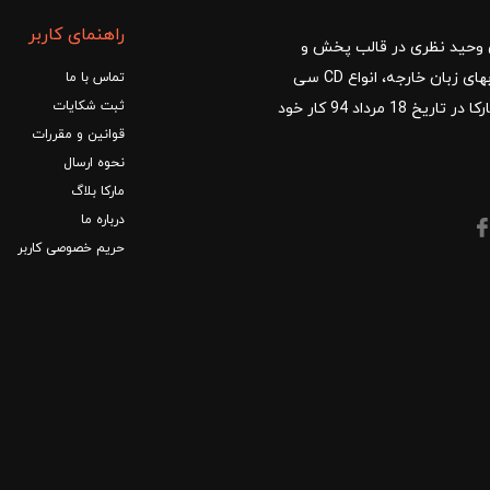
راهنمای کاربر
ا با مدیریت آقای وحید نظری در قالب پخش و
توزیع کتب درسی و کمک آموزشی، کتب دانشگاهی، کتابهای زبان خارجه، انواع CD سی
تماس با ما
ثبت شکایات
دی و DVD دی وی دی شروع کرد.فروشگاه آنلاین کتاب مارکا در تاریخ 18 مرداد 94 کار خود
قوانین و مقررات
نحوه ارسال
مارکا بلاگ
درباره ما
حریم خصوصی کاربر