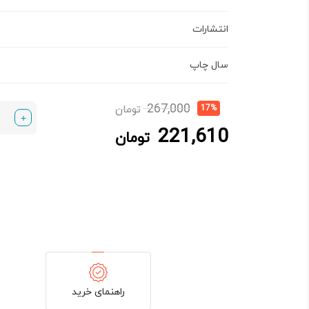
انتشارات
سال چاپ
قیمت
قیمت
267,000
17%
تومان
+
فعلی:
اصلی:
221,610
221,610 تومان.
267,000 تومان
تومان
بود.
راهنمای خرید