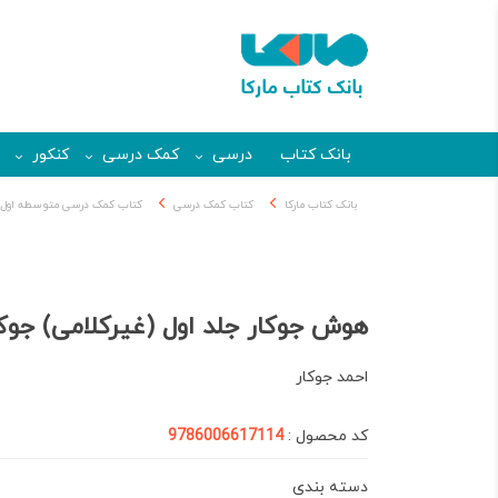
بانک کتاب
درسی
کمک درسی
کنکور
بانک کتاب مارکا
کتاب کمک درسی
کتاب کمک درسی متوسطه اول
هوش جوکار جلد اول (غیرکلامی) جوکا
احمد جوکار
کد محصول :
9786006617114
دسته بندی