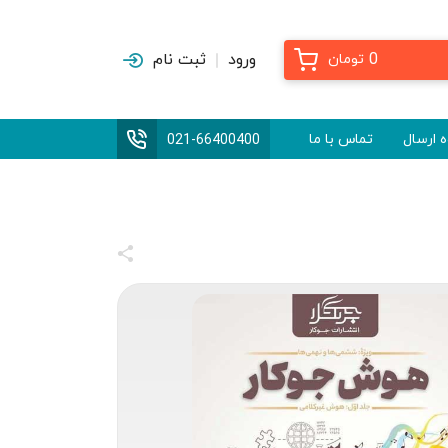
0
ورود
ثبت نام
تومان
 ارسال
تماس با ما
021-66400400