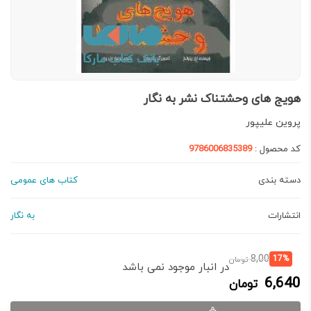
هویج های وحشتناک نشر به نگار
پروین علیپور
کد محصول :
9786006835389
دسته بندی
کتاب های عمومی
انتشارات
به نگار
قیمت
قیمت
8,000
17%
تومان
در انبار موجود نمی باشد
فعلی:
اصلی:
6,640
تومان
6,640 تومان.
8,000 تومان
بود.