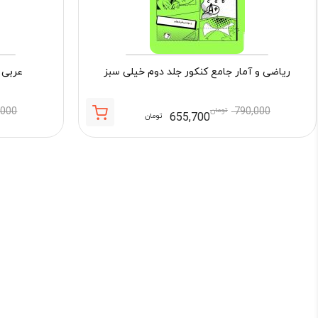
ریاضی و آمار جامع کنکور جلد دوم خیلی سبز
عربی 
790,000
تومان
,000
655,700
تومان
قیمت
قیمت
فعلی:
اصلی:
655,700 تومان.
790,000 تومان
بود.