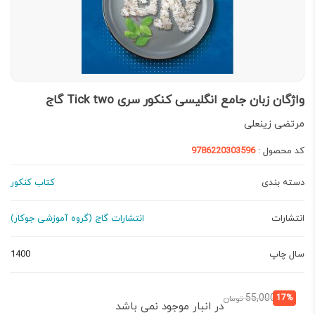
واژگان زبان جامع انگلیسی کنکور سری Tick two گاج
مرتضی زینعلی
کد محصول :
9786220303596
دسته بندی
کتاب کنکور
انتشارات
انتشارات گاج (گروه آموزشی جوکار)
سال چاپ
1400
قیمت
قیمت
55,000
17%
تومان
در انبار موجود نمی باشد
فعلی:
اصلی: