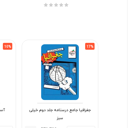
10%
17%
جغرافیا جامع درسنامه جلد دوم خیلی
آسی
سبز