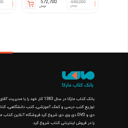
572,700
00
690,000
قیمت
قیمت
تومان
تومان
فعلی:
اصلی:
572,700 تومان.
690,000 تو
بود.
بانک کتاب مارکا در سال 1383 کار خود ر
را در فروش اینترنتی کتاب شروع کرد.