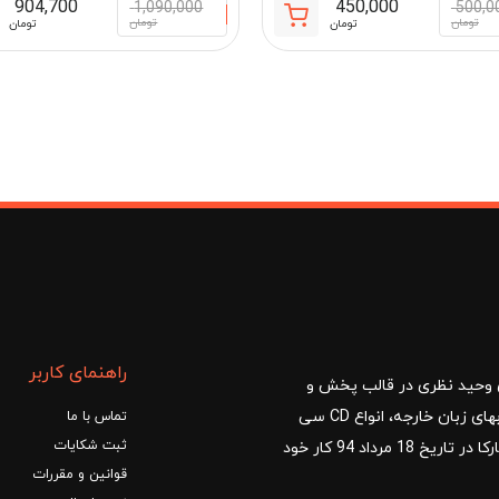
904,700
450,000
1,090,000
500,0
قیمت
قیمت
تومان
تومان
تومان
تومان
فعلی:
اصلی:
مان
450,000 تومان.
500,000 تومان
بود.
راهنمای کاربر
ا با مدیریت آقای وحید نظری در قالب پخش و
توزیع کتب درسی و کمک آموزشی، کتب دانشگاهی، کتابهای زبان خارجه، انواع CD سی
تماس با ما
ثبت شکایات
دی و DVD دی وی دی شروع کرد.فروشگاه آنلاین کتاب مارکا در تاریخ 18 مرداد 94 کار خود
قوانین و مقررات