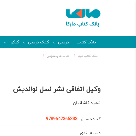
بانک کتاب
درسی
کمک درسی
کنکور
بانک کتاب مارکا
کتاب های عمومی
وکیل اتفاقی نشر نسل نواندیش
ناهید کاشانیان
کد محصول :
9789642365333
دسته بندی