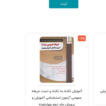
15%
15%
یلی
آموزش نکته به نکته و تست حیطه
عمومی آزمون استخدامی آموزش و
دنیای پپا 53 (لاک پشت وروجک) افق
پرورش جلد دوم چهارخونه