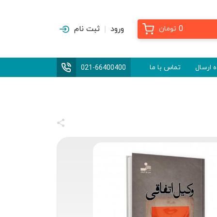
0
ورود
ثبت نام
تومان
 ارسال
تماس با ما
021-66400400