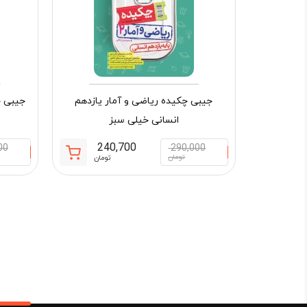
جیبی چکیده ریاضی و آمار یازدهم
جیبی چ
انسانی خیلی سبز
240,700
00
290,000
قیمت
قیمت
تومان
تومان
فعلی:
اصلی:
240,700 تومان.
290,000 تو
بود.