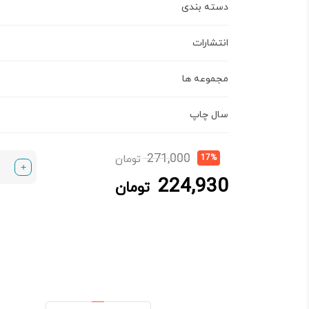
دسته بندی
انتشارات
مجموعه ها
سال چاپ
قیمت
قیمت
271,000
17%
تومان
+
فعلی:
اصلی:
224,930
224,930 تومان.
271,000 تومان
تومان
بود.