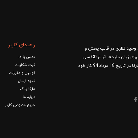
راهنمای کاربر
ا با مدیریت آقای وحید نظری در قالب پخش و
توزیع کتب درسی و کمک آموزشی، کتب دانشگاهی، کتابهای زبان خارجه، انواع CD سی
تماس با ما
ثبت شکایات
دی و DVD دی وی دی شروع کرد.فروشگاه آنلاین کتاب مارکا در تاریخ 18 مرداد 94 کار خود
قوانین و مقررات
نحوه ارسال
مارکا بلاگ
درباره ما
حریم خصوصی کاربر