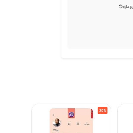
 داره😍
20%
20%