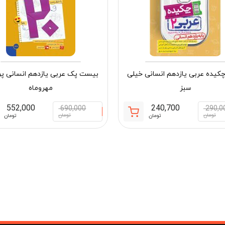
کیده عربی یازدهم انسانی خیلی
بیست پک عربی یازدهم انسانی پر
سبز
مهروماه
552,000
240,700
690,000
290,0
قیمت
قیمت
تومان
تومان
تومان
تومان
فعلی:
اصلی:
مان
240,700 تومان.
290,000 تومان
بود.