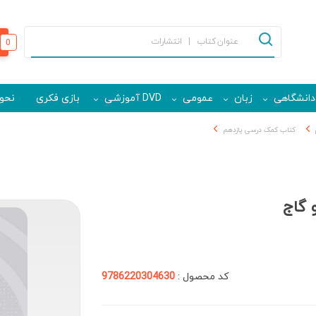
0
دانشگاهی
زبان
عمومی
DVD آموزشی
بازی فکری
نحوه
کتاب کمک درسی یازدهم
 گاج
کد محصول :
9786220304630