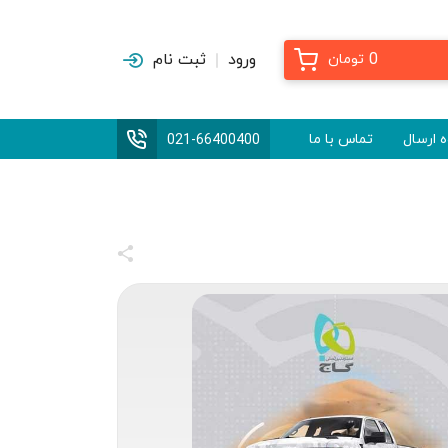
0
ورود
ثبت نام
تومان
 ارسال
تماس با ما
021-66400400