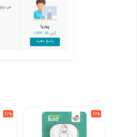
من برای
پوریا
آبان 30, 1399
پاسخ دهید
17%
17%