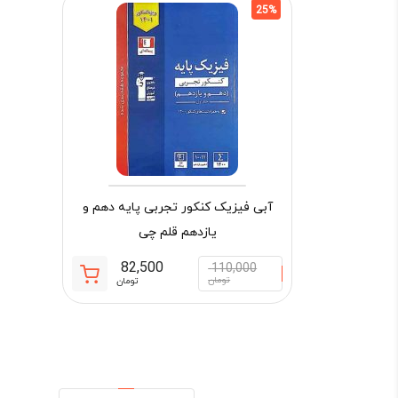
25%
آبی فیزیک کنکور تجربی پایه دهم و
یازدهم قلم چی
82,500
110,000
قیمت
قیمت
تومان
تومان
فعلی:
اصلی:
82,500 تومان.
110,000 
بود.