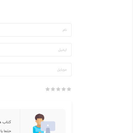
کتاب ه
حتما با