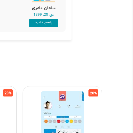
سامان عامری
دی 28, 1399
پاسخ دهید
20%
20%