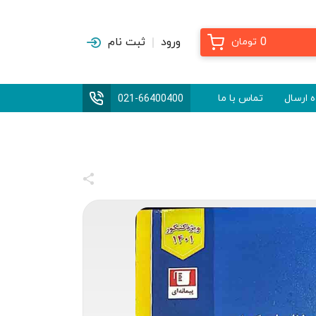
0
ورود
ثبت نام
تومان
 ارسال
تماس با ما
021-66400400