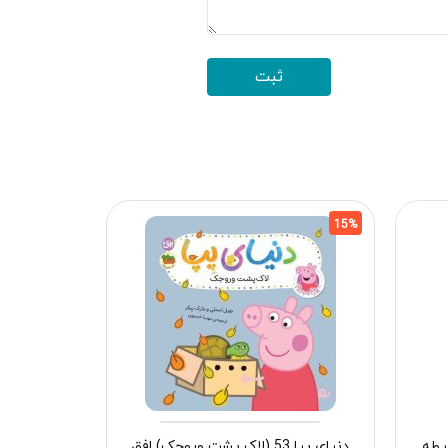
15%
15%
یطه
دنیای پپا 53 (لاک پشت وروجک) افق