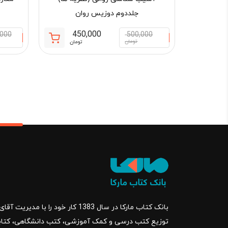
جلددوم دوزیس روان
450,000
,000
500,000
قیمت
قیمت
تومان
تومان
فعلی:
اصلی:
450,000 تومان.
500,000 تو
بود.
بانک کتاب مارکا در سال 1383 کار خود ر