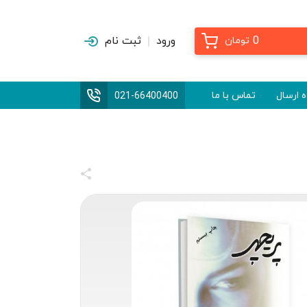
0
ورود
ثبت نام
تومان
 ارسال
تماس با ما
021-66400400