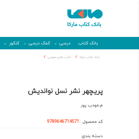
بانک کتاب
درسی
کمک درسی
کنکور
بانک کتاب مارکا
کتاب های عمومی
پریچهر نشر نسل نواندیش
م.مودب پور
کد محصول :
9789646714571
دسته بندی