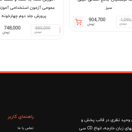
سبز
عمومی آزمون استخدامی آموز
پرورش جلد دوم چهارخونه
904,700
1,090
قیمت
قیمت
تومان
تومان
748,000
880,000
فعلی:
اصلی:
تومان
تومان
مان
904,700 تومان.
1,090,000 تومان
بود.
راهنمای کاربر
ا با مدیریت آقای وحید نظری در قالب پخش و
توزیع کتب درسی و کمک آموزشی، کتب دانشگاهی، کتابهای زبان خارجه، انواع CD سی
تماس با ما