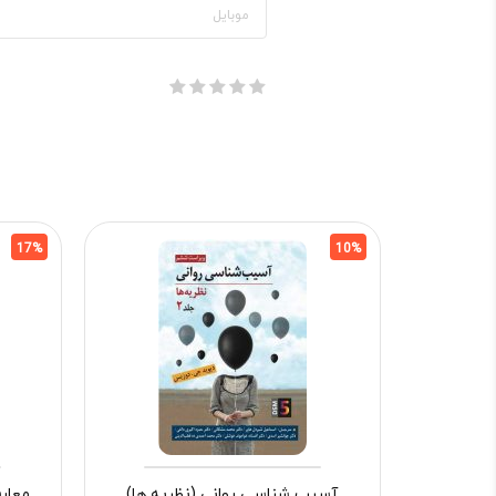
17%
10%
آسیب شناسی روانی (نظریه ها)
معار