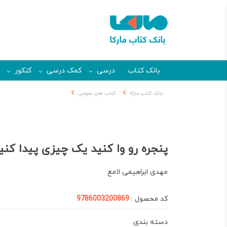
بانک کتاب
درسی
کمک درسی
کنکور
بانک کتاب مارکا
کتاب های عمومی
پنجره رو وا کنید یک چیزی پیدا کنی
مهدی ابراهیمی لامع
کد محصول :
9786003200869
دسته بندی