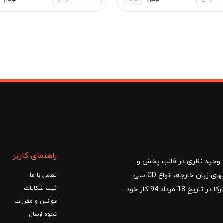
قیمت
قیمت
فعلی:
اصلی:
مان
450,000 تومان.
500,000 تومان
بود.
راهنمای کاربر
ا با مدیریت آقای وحید نظری در قالب پخش و
توزیع کتب درسی و کمک آموزشی، کتب دانشگاهی، کتابهای زبان خارجه، انواع CD سی
تماس با ما
ثبت شکایات
دی و DVD دی وی دی شروع کرد.فروشگاه آنلاین کتاب مارکا در تاریخ 18 مرداد 94 کار خود
قوانین و مقررات
نحوه ارسال