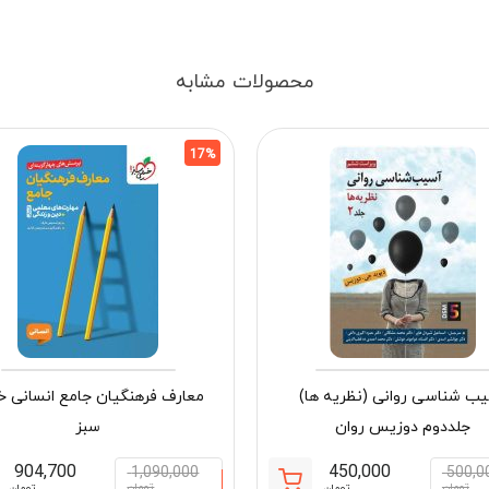
محصولات مشابه
17%
ب شناسی روانی (نظریه ها)
معارف فرهنگیان جامع انسانی خ
جلددوم دوزیس روان
سبز
904,700
450,000
1,090,000
500,0
تومان
تومان
تومان
تومان