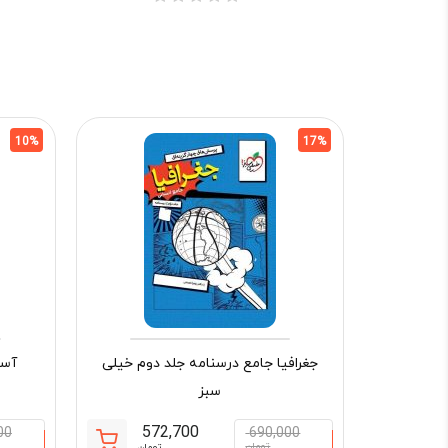
10%
17%
جغرافیا جامع درسنامه جلد دوم خیلی
آسی
سبز
572,700
00
690,000
تومان
تومان