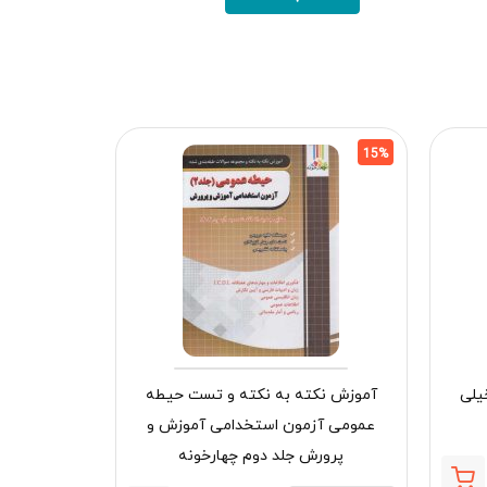
15%
15%
یلی
آموزش نکته به نکته و تست حیطه
عمومی آزمون استخدامی آموزش و
دنیای پپا 53 (لاک پشت وروجک) افق
پرورش جلد دوم چهارخونه