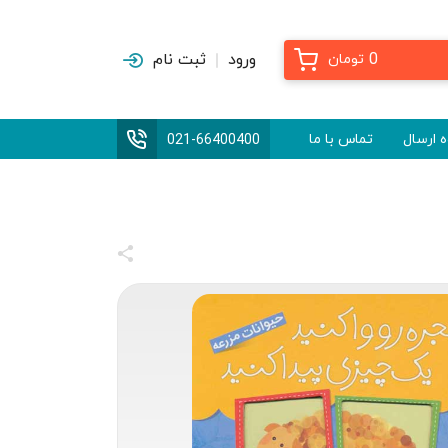
0
ورود
ثبت نام
تومان
 ارسال
تماس با ما
021-66400400