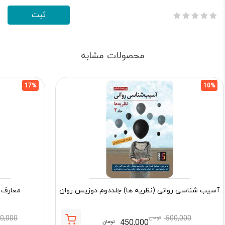
محصولات مشابه
17%
10%
آسیب شناسی روانی (نظریه ها) جلددوم دوزیس روان
معارف 
500,000
تومان
90,000
450,000
تومان