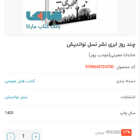
چند روز ابری نشر نسل نواندیش
ماندانا معینی(مودب پور)
کد محصول :
9789645724700
دسته بندی
کتاب های عمومی
انتشارات
نسل نواندیش
سال چاپ
1403
قیمت
قیمت
499,900
17%
تومان
-
+
فعلی:
اصلی: