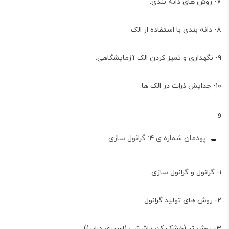
۷- روش های دانه بندی.
۸- دانه بندی با استفاده از الک.
۹- نگهداری و تمیز کردن الک آزمایشگاهی.
۱۰- جدایش ذرات در الک ها.
و…
پودمان شماره ی ۴: گرانول سازی.
۱- گرانول و گرانول سازی.
۲- روش های تولید گرانول.
۳- روش تر (خشک کن پاششی (اسپری درایر)).