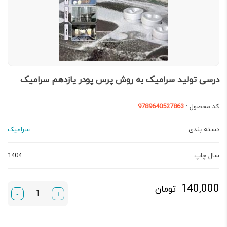
درسی تولید سرامیک به روش پرس پودر یازدهم سرامیک
کد محصول :
9789640527863
دسته بندی
سرامیک
سال چاپ
1404
140,000
تومان
-
+