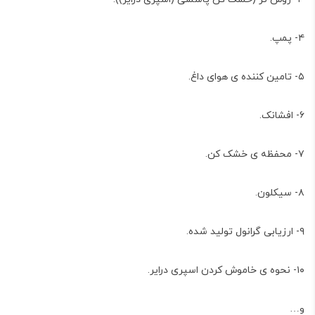
۴- پمپ.
۵- تامین کننده ی هوای داغ.
۶- افشانک.
۷- محفظه ی خشک کن.
۸- سیکلون.
۹- ارزیابی گرانول تولید شده.
۱۰- نحوه ی خاموش کردن اسپری درایر.
و…