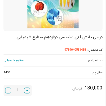
درسی دانش فنی تخصصی دوازدهم صنایع شیمیایی
کد محصول :
9789640531488
دسته بندی
صنایع شیمیایی
سال چاپ
1404
180,000
تومان
-
+